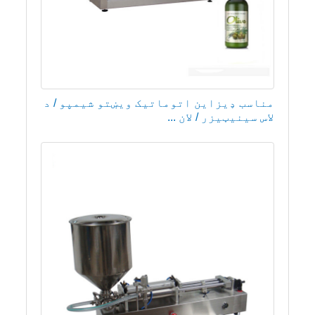
مناسب ډیزاین اتوماتیک ویښتو شیمپو / د
لاس سینیټیزر / لان ...