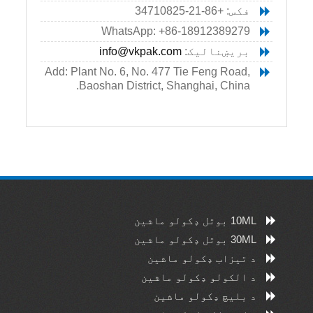
فکس: +86-21-34710825
WhatsApp: +86-18912389279
بریښنالیک:
info@vkpak.com
Add: Plant No. 6, No. 477 Tie Feng Road,
Baoshan District, Shanghai, China.
10ML بوتل ډکولو ماشین
30ML بوتل ډکولو ماشین
د تیزاب ډکولو ماشین
د الکولو ډکولو ماشین
د بلیچ ډکولو ماشین