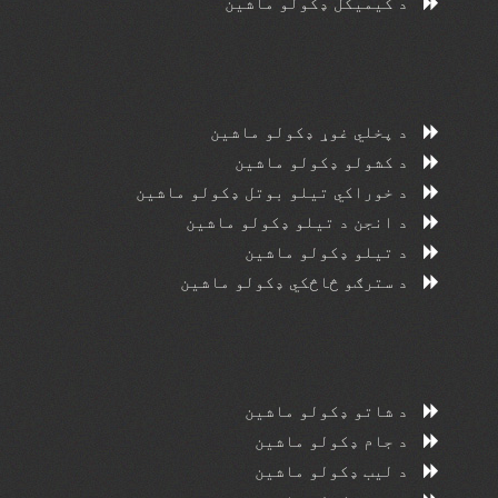
د کیمیکل ډکولو ماشین
د پخلي غوړ ډکولو ماشین
د کشولو ډکولو ماشین
د خوراکي تیلو بوتل ډکولو ماشین
د انجن د تیلو ډکولو ماشین
د تیلو ډکولو ماشین
د سترګو څاڅکي ډکولو ماشین
د شاتو ډکولو ماشین
د جام ډکولو ماشین
د لیب ډکولو ماشین