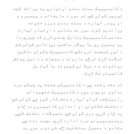
د کاسمیټیک بسته بندۍ اړتیاوې په پراخه کچه
توپیر کولی شي نو موږ د مایعاتو ، پیسټرو ،
او پوډر لپاره د بسته بندۍ ډیری حلونه
وړاندیز کوو. موږ به ستاسو د اړتیاو لپاره
مناسب کاسمیټیک وسایل چمتو کړو که چیرې دا
یو پسټون وي یا یوګر ماشین وي. تاسو کولی شئ
د لوړ کیفیت لرونکي کاسمیټیک ډکولو ماشین
ترلاسه کړئ ترڅو جارونه ، سیچات ، د نیل پولش
بوتلونه ، د میک اپ کیټونه یا کوم بل
کانټینر ډک کړئ.
له هغه وخته چې د کاسمیټکس صنعت په چټکۍ سره
بدلون مومي ، موږ د کاسمیټیک تجهیزاتو
رامینځته کولو لپاره سخت کار کوو چې کولی شي
د مختلف شکلونو او اندازو کانټینرونه ځای
په ځای کړي. دوی کولی شي محصولات د مختلف کچې
ویسسوسیټونو سره اداره کړي. مهمه نده چې
ستاسو د محصول مستقلیت څه شی دی ، موږ به