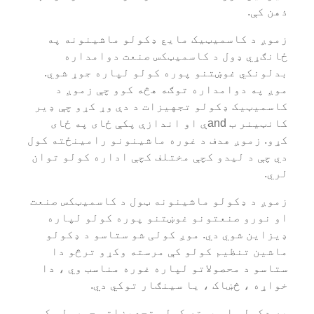
ذهن کې.
زموږ د کاسمیټیک مایع ډکولو ماشینونه په
ځانګړي ډول د کاسمیټکس صنعت دوامداره
بدلونکي غوښتنو پوره کولو لپاره جوړ شوي.
موږ په دوامداره توګه هڅه کوو چې زموږ د
کاسمیټیک ډکولو تجهیزات د دې وړ کړو چې ډیر
کانټینر ب andې او اندازې پکې ځای په ځای
کړو. زموږ هدف د غوره ماشینونو رامینځته کول
دي چې د لیدو کچې مختلف کچې اداره کولو توان
لري.
زموږ د ډکولو ماشینونه ټول د کاسمیټکس صنعت
او نورو صنعتونو غوښتنو پوره کولو لپاره
ډیزاین شوي دي. موږ کولی شو ستاسو د ډکولو
ماشین تنظیم کولو کې مرسته وکړو ترڅو دا
ستاسو د محصولاتو لپاره غوره مناسب وي ، دا
خواړه ، څښاک ، یا سینګار توکي دي.
په ډکولو او بسته کولو تجهیزاتو جوړولو کې