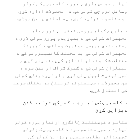
لپاره مجلس ولرئ ، موږ د کاسمیټیک ډکولو
وسایل لرو چې کولی شي دا محصولات اداره کړي
او ستاسو د تولید کرښه په اسانۍ پرمخ بوځي.
د مایع ډکولو پروسې تعقیب ، نور ډوله
تجهیزات کولی شي د بشپړیدو پورې ټولې لارې د
بسته بندۍ پروسې موثریت وساتي. د کیپینګ
تجهیزات کولی شي په مختلف کانټینرونو کې د
مختلف شکلونو او اندازو کیپونه پلي کړي ،
لیبلران کولی شي د ګمرک ګراف او متن سره د
لوړ کیفیت لیبل پلي کړي ، او لیږدونکي کولی
شي محصولات د سټیشنونو ترمینځ په مختلف سرعت
کې انتقال کړي.
د کاسمیټکس لپاره د ګمرکي تولید لائن
ډیزاین کړئ
ستاسو د غوښتنلیک ځانګړي اړتیاو پوره کولو
لپاره ، موږ ستاسو سره د کاسمیټیک ډکولو
تجهیزاتو مطلوب سیسټم ډیزاین کولو کې