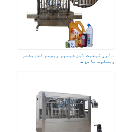
د لوړ کیفیت لاین شیمپو ویښتو کنډیشنر
ویسکوس مایع ...