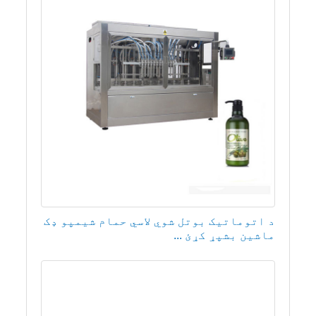
د اتوماتيک بوتل شوي لاسي حمام شیمپو ډک
ماشین بشپړ کړئ ...