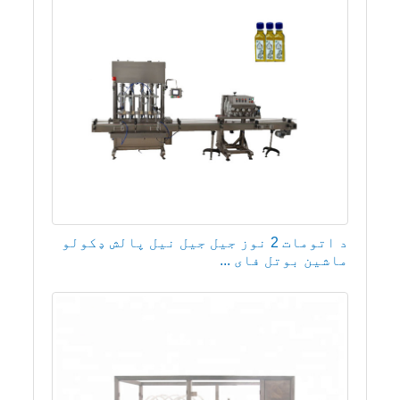
د اتومات 2 نوز جیل جیل نیل پالش ډکولو
ماشین بوتل فای ...