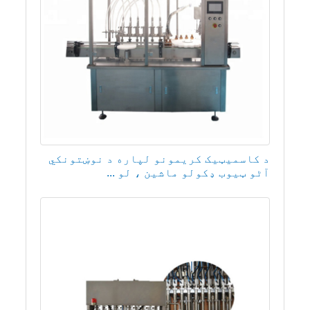
د کاسمیټیک کریمونو لپاره د نوښتونکي
آٹو ټیوب ډکولو ماشین ، لو ...