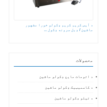
د آیس کریم کریم ډکولو خورا مشهور
ماشین / ډبل سرونه ډکول ...
محصولات
د اتومات مایع ډکولو ماشین
د کاسمیټیک ډکولو ماشین
د تیلو ډکولو ماشین