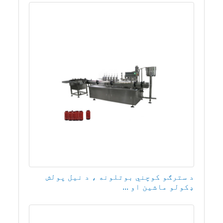
د سترګو کوچني بوتلونه ، د نیل پولش
ډکولو ماشین او ...