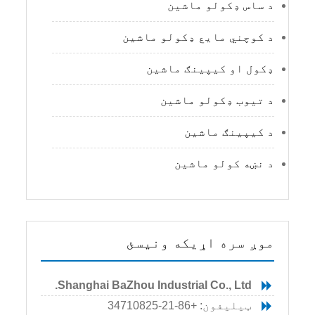
د ساس ډکولو ماشین
د کوچني مایع ډکولو ماشین
ډکول او کیپینګ ماشین
د تیوب ډکولو ماشین
د کیپینګ ماشین
د نښه کولو ماشین
موږ سره اړیکه ونیسئ
Shanghai BaZhou Industrial Co., Ltd.
ټیلیفون: +86-21-34710825