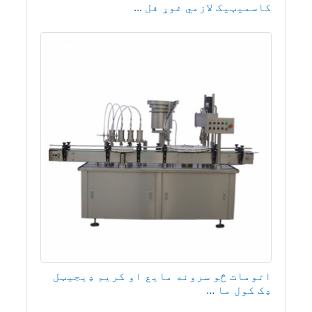
کاسمیټیک لازمي غوړ فل ...
اتومات څو سرونه مایع او کریم ډیجیټل
ډک کول ما ...