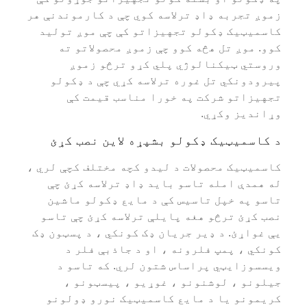
زموږ تجربه ډاډ ترلاسه کوي چې د کارموندنې هر
کاسمیټیک ډکولو تجهیزاتو کې چې موږ تولید
کوو. موږ تل هڅه کوو چې زموږ محصولاتو ته
وروستي ټیکنالوژي پلي کړو ترڅو زموږ
پیرودونکي تل غوره ترلاسه کړي چې د ډکولو
تجهیزاتو شرکت په خورا مناسب قیمت کې
وړاندیز وکړي.
د کاسمیټیک ډکولو بشپړه لاین نصب کړئ
کاسمیټیک محصولات د لیدو کچه مختلف کچې لري ،
له همدې امله تاسو باید ډاډ ترلاسه کړئ چې
تاسو په خپل تاسیس کې د مایع ډکولو ماشین
نصب کړئ ترڅو هغه پایلې ترلاسه کړئ چې تاسو
یې غواړئ. د ډیر جریان ډک کونکي ، د پسټون ډک
کونکي ، پمپ فلرونه ، او د جاذبې فلر د
ویسسوزایټي پراساس شتون لري. که تاسو د
جیلونو ، لوشنونو ، غوړیو ، پیسټونو ،
کریمونو یا د مایع کاسمیټیک نورو ډولونو